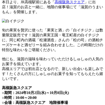
本日より、JR高槻駅前にある「
高槻阪急スクエア
」に出
店！滋賀のお店と一緒に、地階の催事場にて「滋賀のうまい
もん」を開催します。
旬の果実を贅沢に使った「果実と酒」の「白イチジク」は数
量限定販売です！滋賀の果実王国・竜王町産の白イチジク
に、同じ町内の酒蔵「松瀬酒造」さんの「松の司」の酒粕チ
ーズケーキと酒ゼリーを組み合わせました。この時期だけの
特別な味わいをご堪能ください。
他にも、滋賀の滋味を味わっていただけるしゅしゅの人気の
お菓子を揃えています。
高槻エリアでは初出店となるので、新しい出会いも楽しみで
す！たくさんの方にしゅしゅのお菓子を知ってもらえたら嬉
しいです。
高槻阪急スクエア
○期間：2024年10月2日(水)～10月8日(火)
○時間：10:00～20:00
○会場：高槻阪急スクエア 地階催事場