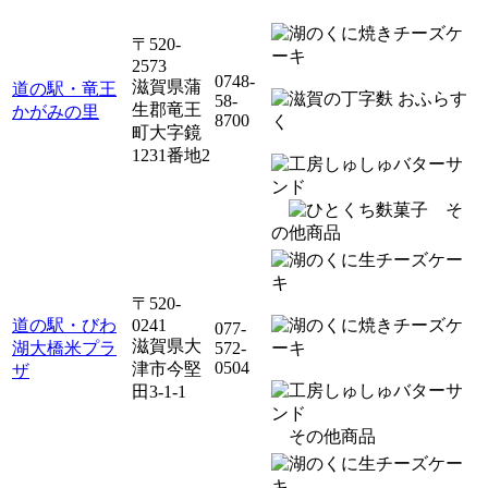
〒520-
2573
0748-
滋賀県蒲
道の駅・竜王
58-
生郡竜王
かがみの里
8700
町大字鏡
1231番地2
そ
の他商品
〒520-
道の駅・びわ
0241
077-
滋賀県大
湖大橋米プラ
572-
0504
津市今堅
ザ
田3-1-1
その他商品