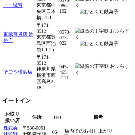
0570-
東京都中
ここ滋賀
086-
102
央区日本
橋2-7-1
〒171-
8512
0570-
東武百貨店 池
東京都豊
073-
袋店
022
島区西池
袋1-1-25
〒171-
8512
045-
神奈川県
そごう横浜店
465-
横浜市西
2111
区高島2-
18-1
イートイン
お取り
住所
備考
TEL
扱い店
株式会
〒530-0051
店内でのお召し上がり
06-
社浅野
大阪府大阪