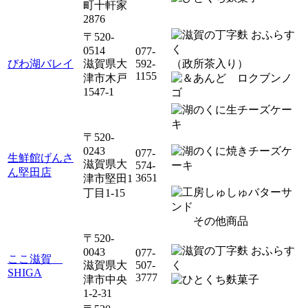
町十軒家
2876
〒520-
0514
077-
びわ湖バレイ
滋賀県大
592-
（政所茶入り）
1155
津市木戸
ロクブンノ
1547-1
ゴ
〒520-
0243
077-
生鮮館げんさ
滋賀県大
574-
ん堅田店
3651
津市堅田1
丁目1-15
その他商品
〒520-
0043
077-
ここ滋賀
滋賀県大
507-
SHIGA
3777
津市中央
1-2-31