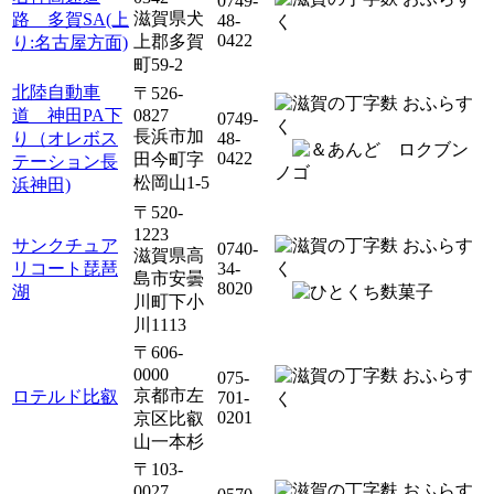
0749-
滋賀県犬
路 多賀SA(上
48-
0422
上郡多賀
り:名古屋方面)
町59-2
北陸自動車
〒526-
道 神田PA下
0827
0749-
長浜市加
り（オレボス
48-
ロクブン
0422
田今町字
テーション長
ノゴ
松岡山1-5
浜神田)
〒520-
1223
サンクチュア
0740-
滋賀県高
リコート琵琶
34-
島市安曇
8020
湖
川町下小
川1113
〒606-
0000
075-
京都市左
ロテルド比叡
701-
0201
京区比叡
山一本杉
〒103-
0027