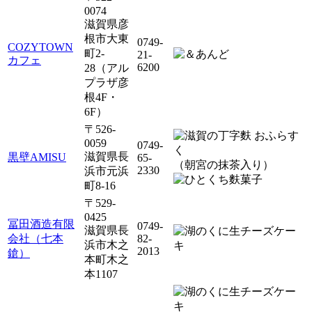
0074
滋賀県彦
根市大東
0749-
COZYTOWN
町2-
21-
カフェ
6200
28（アル
プラザ彦
根4F・
6F）
〒526-
0059
0749-
滋賀県長
黒壁AMISU
65-
（朝宮の抹茶入り）
2330
浜市元浜
町8-16
〒529-
0425
冨田酒造有限
0749-
滋賀県長
会社（七本
82-
浜市木之
2013
鎗）
本町木之
本1107