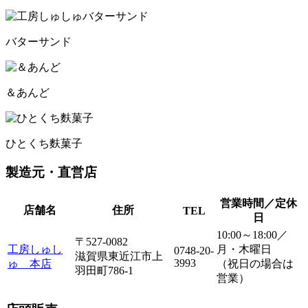
バターサンド
＆あんど
ひとくち麩菓子
製造元・直営店
営業時間／定休
店舗名
住所
TEL
日
10:00～18:00／
〒527-0082
工房しゅし
月・木曜日
0748-20-
滋賀県東近江市上
3993
ゅ 本店
（祝日の場合は
羽田町786-1
営業）