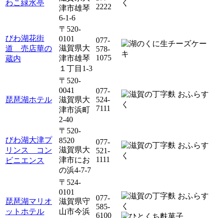
わこ緑水亭
2222
津市雄琴
6-1-6
〒520-
びわ湖花街
0101
077-
滋賀県大
道 売店華の
578-
1075
津市雄琴
蔵内
１丁目1-3
〒520-
0041
077-
琵琶湖ホテル
滋賀県大
524-
7111
津市浜町
2-40
〒520-
びわ湖大津プ
8520
077-
滋賀県大
リンス コン
521-
1111
津市にお
ビニエンス
の浜4-7-7
〒524-
0101
077-
琵琶湖マリオ
滋賀県守
585-
ットホテル
山市今浜
6100