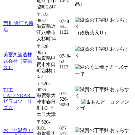
1341
近江市小
品）
脇町2247
〒523-
0837
0748-
西川 近江八幡
滋賀県近
55-
店
1122
江八幡市
（政所茶入り）
大杉町14
〒528-
0025
美冨久酒造株
0748-
滋賀県甲
式会社（美冨
62-
賀市水口
1113
久）
町西林口
3-2
〒520-
0055
THE
077-
CALENDAR
滋賀県大
526-
ビワコツーリ
津市春日
ロクブン
9090
ズム
町1-3 ビ
ノゴ
エラ大津
〒520-
0101
077-
おごと温泉 び
滋賀県大
577-