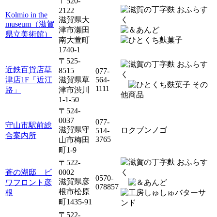
〒520-
2122
Kolmio in the
滋賀県大
museum（滋賀
津市瀬田
県立美術館）
南大萱町
1740-1
〒525-
近鉄百貨店草
8515
077-
津店1F「近江
滋賀県草
564-
その
1111
路」
津市渋川
他商品
1-1-50
〒524-
0037
077-
守山市駅前総
滋賀県守
ロクブンノゴ
514-
合案内所
3765
山市梅田
町1-9
〒522-
蒼の湖邸 ビ
0002
0570-
滋賀県彦
ワフロント彦
078857
根市松原
根
町1435-91
〒522-