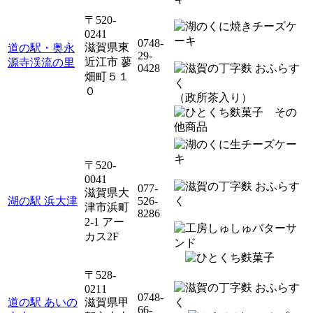
〒520-
0241
0748-
滋賀県東
道の駅・奥永
29-
近江市 蓼
源寺渓流の里
0428
畑町５１
０
（政所茶入り）
その
他商品
〒520-
0041
077-
滋賀県大
湖の駅 浜大津
526-
津市浜町
8286
2-1 アー
カス2F
〒528-
0211
0748-
道の駅 あいの
滋賀県甲
66-