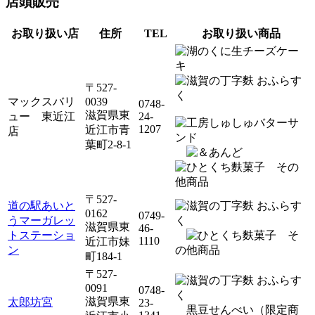
店頭販売
お取り扱い店
住所
TEL
お取り扱い商品
〒527-
マックスバリ
0039
0748-
滋賀県東
ュー 東近江
24-
1207
近江市青
店
葉町2-8-1
その
他商品
〒527-
道の駅あいと
0162
0749-
うマーガレッ
滋賀県東
46-
トステーショ
そ
1110
近江市妹
ン
の他商品
町184-1
〒527-
0091
0748-
滋賀県東
太郎坊宮
23-
黒豆せんべい（限定商