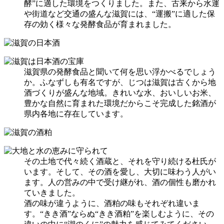
酵”に適した環境をつくりました。また、古来から水運
や街道など交通の盛んな滋賀には、“運搬”に適した保
存の効く様々な発酵食品が育まれました。
滋賀県の発酵食品と聞いて何を思い浮かべるでしょう
か。ふなずしも有名ですが、じつは滋賀は古くから地
酒づくりが盛んな地域。きれいな水、おいしいお米、
豊かな自然に育まれた環境だからこそ完成した銘酒が
県内各地に存在しています。
その土地で代々続く酒蔵と、それを守り続ける杜氏が
います。そして、その酒を愛し、大切に味わう人がい
ます。人の営みの中で受け継がれ、酒の個性も磨かれ
ていきました。
酒の味が違うように、酒粕の味もそれぞれ違いま
す。“きき酒”ならぬ“きき酒粕”を楽しむように、その