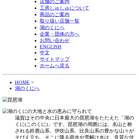
店舗のご案内
工房しゅしゅについて
商品のご案内
取り扱い店舗一覧
湖のくにへ
企業・団体の方へ
お問い合わせ
ENGLISH
中文
サイトマップ
ホームへ戻る
HOME
>
湖のくにへ
滋賀はその中央に日本最大の琵琶湖をたたえた「湖の
くに(このくに)」です。琵琶湖の周囲には、名山と称
される鈴鹿山系、伊吹山系、比良山系の豊かな山々が
そびえ立ち、そこに降る雨水や雪解け水は、良質な伏