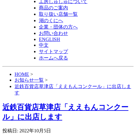
工房しゅしゅについて
商品のご案内
取り扱い店舗一覧
湖のくにへ
企業・団体の方へ
お問い合わせ
ENGLISH
中文
サイトマップ
ホームへ戻る
HOME
>
お知らせ一覧
>
近鉄百貨店草津店「ええもんコンクール」に出店しま
す
近鉄百貨店草津店「ええもんコンクー
ル」に出店します
投稿日: 2022年10月5日