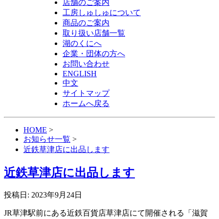
店舗のご案内
工房しゅしゅについて
商品のご案内
取り扱い店舗一覧
湖のくにへ
企業・団体の方へ
お問い合わせ
ENGLISH
中文
サイトマップ
ホームへ戻る
HOME
>
お知らせ一覧
>
近鉄草津店に出品します
近鉄草津店に出品します
投稿日: 2023年9月24日
JR草津駅前にある近鉄百貨店草津店にて開催される「滋賀