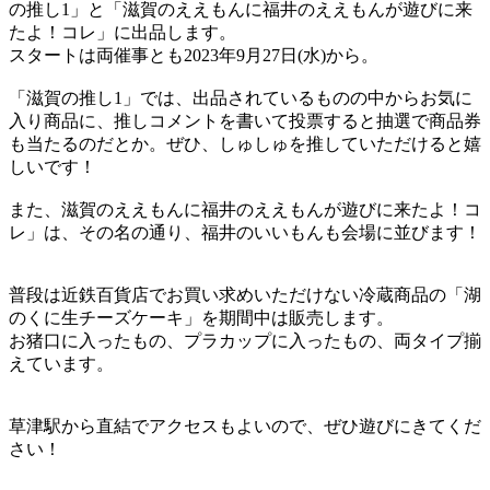
の推し1」と「滋賀のええもんに福井のええもんが遊びに来
たよ！コレ」に出品します。
スタートは両催事とも2023年9月27日(水)から。
「滋賀の推し1」では、出品されているものの中からお気に
入り商品に、推しコメントを書いて投票すると抽選で商品券
も当たるのだとか。ぜひ、しゅしゅを推していただけると嬉
しいです！
また、滋賀のええもんに福井のええもんが遊びに来たよ！コ
レ」は、その名の通り、福井のいいもんも会場に並びます！
普段は近鉄百貨店でお買い求めいただけない冷蔵商品の「湖
のくに生チーズケーキ」を期間中は販売します。
お猪口に入ったもの、プラカップに入ったもの、両タイプ揃
えています。
草津駅から直結でアクセスもよいので、ぜひ遊びにきてくだ
さい！