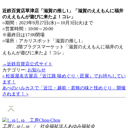
近鉄百貨店草津店「滋賀の推し1」「滋賀のええもんに福井
のええもんが遊びに来たよ！コレ」
○期間：2023年9月27日(水)～10月3日(火)まで
○営業時間：10:00～20:00
※最終日は17:00閉場
○場所：アカリスポット「滋賀の推し1」
2階プラグスマーケット「滋賀のええもんに福井のえ
えもんが遊びに来たよ！コレ」
→近鉄百貨店公式サイト
カテゴリー:
お知らせ
« 松坂屋名古屋店『近江路 味めぐり・匠展』でお待ちしてい
ます！
あべのハルカスで「近江・越前・若狭の味と技めぐり」開催
されます！ »
工房しゅしゅ / 社会福祉法人あゆみ福祉会