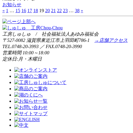
お知らせ
«
1
…
15
16
17
18
19
20
21
22
23
…
38
»
工房しゅしゅ / 社会福祉法人あゆみ福祉会
〒527-0082 滋賀県東近江市上羽田町786-1
→店舗アクセス
TEL.0748-20-3993 ／ FAX.0748-20-3990
営業時間 10:00～18:00
定休日:月・木曜日