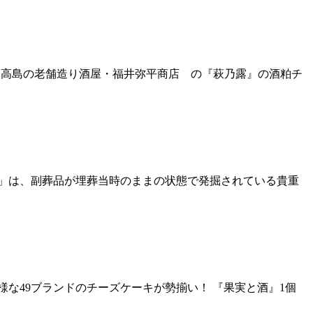
！ 高島の老舗造り酒屋・福井弥平商店 の『萩乃露』の酒粕チ
」は、副葬品が埋葬当時のままの状態で発掘されている貴重
な49ブランドのチーズケーキが勢揃い！ 『果実と酒』1個