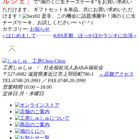
ルシェ」
で“湖のくに生チーズケーキ”をお買い求めい
ただけます。 ギフトセット＆単品、共にお買い求めいただ
けます！
是非、この機会に話題沸騰中！湖のくに生
チーズケーキ、お試しください〜ヽ(^＾)
カテゴリー:
お知らせ
« はじめまして
KBS京都 ほっかほかラジオに出演 »
工房しゅしゅ / 社会福祉法人あゆみ福祉会
〒527-0082 滋賀県東近江市上羽田町786-1
→店舗アクセス
TEL.0748-20-3993 ／ FAX.0748-20-3990
営業時間 10:00～18:00
定休日:月・木曜日